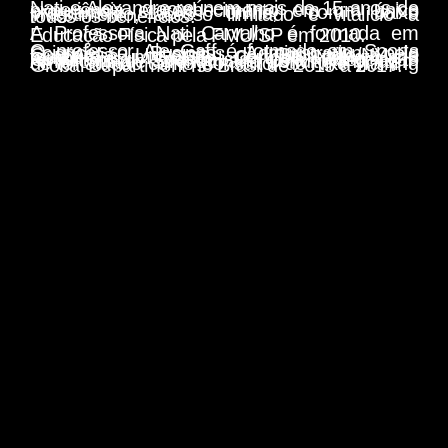
Nati e Alexandre reúnem mais de 15 anos de experiência e conhecimento em um único programa, 100% online, com baixo investimento, acesso ilimitado e vitalício a todos os benefícios.
A Professora Nati Carvalho é formada em Educação Física pela FMU/SP em 2010.
O professor Ale Gaff é formado em Sports Science e Business Administration pelo Concordia University de Bronxville/NY e também é um CSCS – Certified Strength and Conditioning Speacialista pela Associação Americana de Strength and Conditioning, além de ter atuado como Consultor do Nike Training Global Department no Brasil de 2015 a 2017.