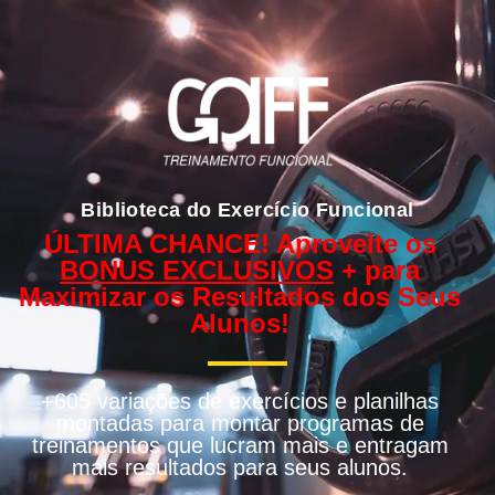
Biblioteca do Exercício Funcional
ÚLTIMA CHANCE! Aproveite os
BONUS EXCLUSIVOS
+ para
Maximizar os Resultados dos Seus
Alunos!
+605
variações de exercícios e planilhas
montadas para montar programas de
treinamentos que lucram mais e entragam
mais resultados para seus alunos.