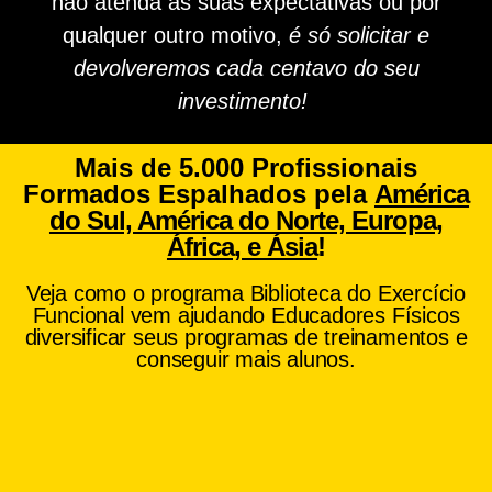
não atenda às suas expectativas ou por
qualquer outro motivo,
é só solicitar e
devolveremos cada centavo do seu
investimento!
Mais de 5.000 Profissionais
Formados Espalhados pela
América
do Sul, América do Norte, Europa,
África, e Ásia
!
Veja como o programa Biblioteca do Exercício
Funcional vem ajudando Educadores Físicos
diversificar seus programas de treinamentos e
conseguir mais alunos.