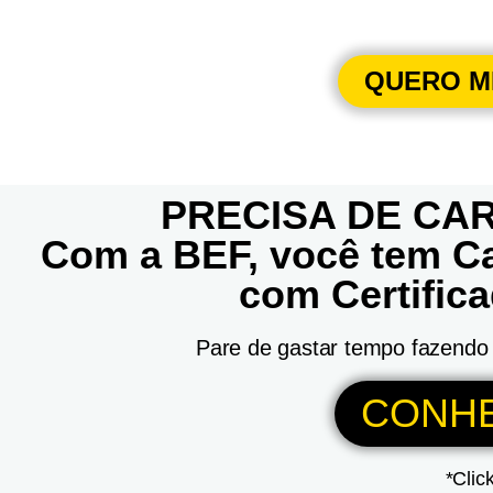
QUERO ME
PRECISA DE CA
Com a BEF, você tem Ca
com Certific
Pare de gastar tempo fazendo 
CONHE
*Clic