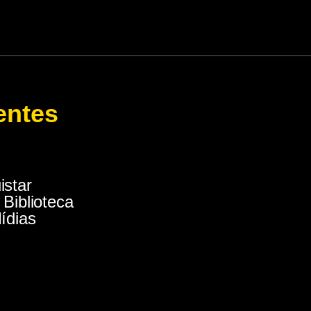
entes
istar
 Biblioteca
ídias