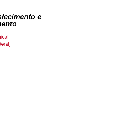
alecimento e
mento
ica]
eral]