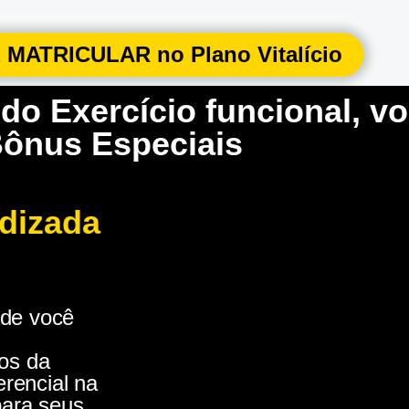
MATRICULAR no Plano Vitalício
 do Exercício funcional, v
ônus Especiais
odizada
 de você
os da
erencial na
para seus