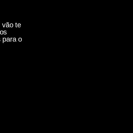
 vão te
 os
s para o