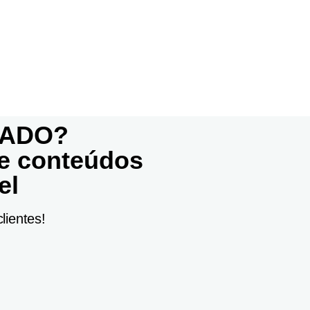
CADO?
de conteúdos
el
lientes!