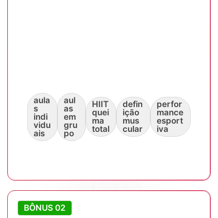
aula
aul
HIIT
defin
perfor
s
as
quei
ição
mance
indi
em
ma
mus
esport
vidu
gru
total
cular
iva
ais
po
BÔNUS 02