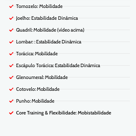
Tornozelo: Mobilidade
Joelho: Estabilidade Dinâmica
Quadril
: Mobilidade
(vídeo acima)
Lombar:
: Estabilidade Dinâmica
Torácica
: Mobilidade
Escápulo Torácica
: Estabilidade Dinâmica
Glenoumeral
: Mobilidade
Cotovelo
: Mobilidade
Punho
: Mobilidade
Core Training & Flexibilidade: Mobistabilidade