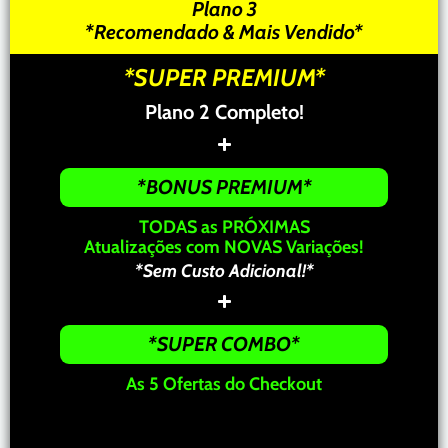
Plano 3
*Recomendado & Mais Vendido*
*SUPER PREMIUM*
Plano 2 Completo!
*BONUS PREMIUM*
TODAS
as PRÓXIMAS
Atualizações com NOVAS Variações!
*Sem Custo Adicional!*
*SUPER COMBO*
As 5 Ofertas do Checkout