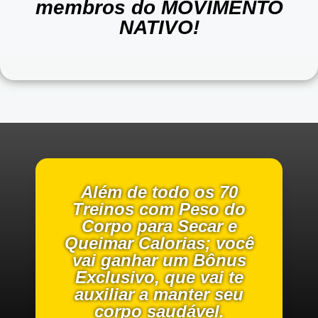
membros do MOVIMENTO
NATIVO!
Além de todo os 70
Treinos com Peso do
Corpo para Secar e
Queimar Calorias; você
vai ganhar um Bônus
Exclusivo, que vai te
auxiliar a manter seu
corpo saudável.