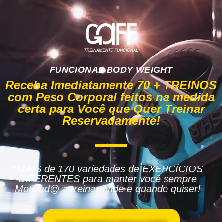
FUNCIONAL BODY WEIGHT
Receba Imediatamente 70 + TREINOS
com Peso Corporal feitos na medida
certa para Você que Quer Treinar
Reservadamente!
*MAIS de 170 variedades de EXERCÍCIOS
DIFERENTES para manter você sempre
Motivad@ a treinar onde e quando quiser!