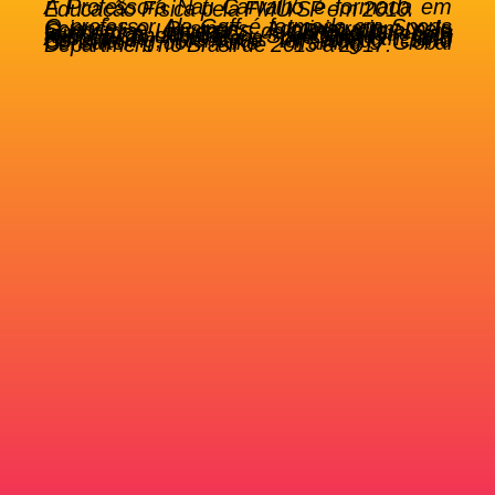
A Professora Nati Carvalho é formada em Educação Física pela FMU/SP em 2010.
O professor Ale Gaff é formado em Sports Science e Business Administration pelo Concordia University de Bronxville/NY e também é um CSCS – Certified Strength and Conditioning Speacialista pela Associação Americana de Strength and Conditioning, além de ter atuado como Consultor do Nike Training Global Department no Brasil de 2015 a 2017.