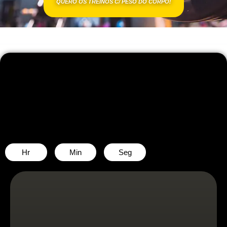
QUERO OS TREINOS C/ PESO DO CORPO!
Hr
Min
Seg